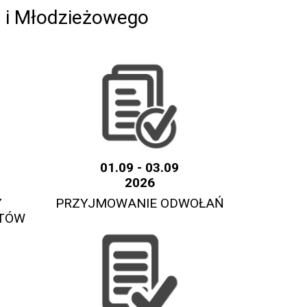
 i Młodzieżowego
01.09 - 03.09
2026
Y
PRZYJMOWANIE ODWOŁAŃ
KTÓW