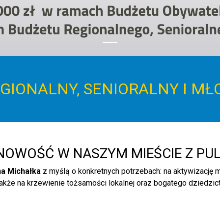
GIONALNY, SENIORALNY I M
OWOŚĆ W NASZYM MIEŚCIE Z PULĄ
a Michałka
z myślą o konkretnych potrzebach: na aktywizację mł
także na krzewienie tożsamości lokalnej oraz bogatego dziedzict