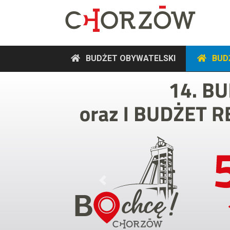
BUDŻET OBYWATELSKI
BUD
Previous